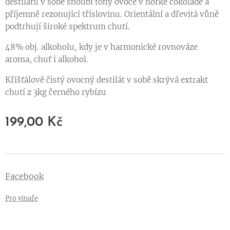
destilátu v sobě snoubí tóny ovoce v hořké čokoládě a
příjemně rezonující tříslovinu. Orientální a dřevitá vůně
podtrhují široké spektrum chutí.
48% obj. alkoholu, kdy je v harmonické rovnováze
aroma, chuť i alkohol.
Křišťálově čistý ovocný destilát v sobě skrývá extrakt
chutí z 3kg černého rybízu
199,00
Kč
Facebook
Pro vinaře