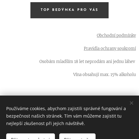
TOP BEDÝNKA PRO VÁS
Obchodní podmínky
Pravidla ochrany soukromí
Osobám mladším 18 let neprodám ani jednu láhev
Vína obsahují max. 15% alkoholu
Používáme cookies, abychom zajistili správné fungování a
66 LAHVÍ - ta nejlepší vína od malých vinařů z jižní Moravy
bezpečnost našich stránek. Tím vám můžeme zajistit tu
Cookies
nejlepší zkušenost při jejich návštěvě.