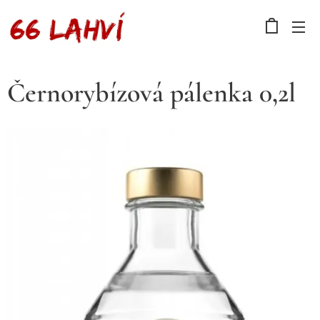
Černorybízová pálenka 0,2l