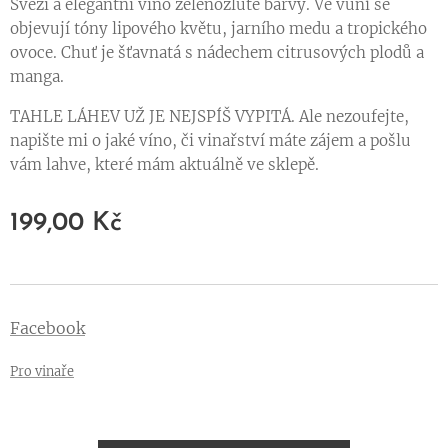
Svěží a elegantní víno zelenožluté barvy. Ve vůni se
objevují tóny lipového květu, jarního medu a tropického
ovoce. Chuť je šťavnatá s nádechem citrusových plodů a
manga.
TAHLE LÁHEV UŽ JE NEJSPÍŠ VYPITÁ. Ale nezoufejte,
napište mi o jaké víno, či vinařství máte zájem a pošlu
vám lahve, které mám aktuálně ve sklepě.
199,00
Kč
Facebook
Pro vinaře