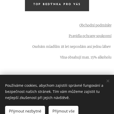
TOP BEDÝNKA PRO VÁS
Obchodní podmínky
Pravidla ochrany soukromí
Osobám mladším 18 let neprodám ani jednu láhev
Vína obsahují max. 15% alkoholu
Používáme cookies, abychom zajistili správné fungování a
66 LAHVÍ - ta nejlepší vína od malých vinařů z jižní Moravy
bezpečnost našich stránek. Tím vám můžeme zajistit tu
Cookies
nejlepší zkušenost při jejich návštěvě.
Přijmout nezbytné
Přijmout vše
DO KOŠÍKU