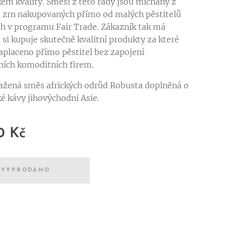
em kvality. Směsi z této řady jsou míchany z
h zrn nakupovaných přímo od malých pěstitelů
h v programu Fair Trade. Zákazník tak má
e si kupuje skutečně kvalitní produkty za které
aplaceno přímo pěstitel bez zapojení
ích komoditních firem.
žená směs afrických odrůd Robusta doplněná o
é kávy jihovýchodní Asie.
0
Kč
VYPRODÁNO