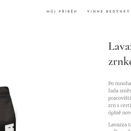
MŮJ PŘÍBĚH
VINNÉ BEDÝNKY
Lava
zrnk
Po mnoha 
řada směs
pracovišt
zrn s cer
úplně nov
Lavazza t