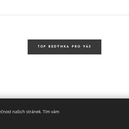
TOP BEDÝNKA PRO VÁS
ečnost našich stránek. Tím vám
 LAHVÍ - ta nejlepší vína od malých vinařů z jižní Moravy
Cook