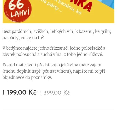
Šest parádních, svěžích, lehkých vín, k bazénu, ke grilu,
na párty, co vy na to?
V bedýnce najdete jedno frizzanté, jedno polosladké a
zbytek polosuchá a suchá vína, z toho jedno růžové.
Pokud máte svoji představu o jaká vína máte zájem
(mohu doplnit např. pét nat vínem), napište mi to při
objednávce do poznámky.
1 199,00
Kč
1 399,00
Kč