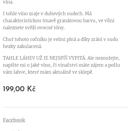
vína.
I tohle víno zraje v dubových sudech. Má
charakteristickou tmavě granátovou barvu, ve vůni
naleznete svěží ovocné tóny.
Chuť tohoto ročníku je velmi plná a díky zrání v sudu
hezky zakulacená.
TAHLE LÁHEV UŽ JE NEJSPÍŠ VYPITÁ. Ale nezoufejte,
napište mi o jaké víno, či vinařství máte zájem a pošlu
vám lahve, které mám aktuálně ve sklepě.
199,00
Kč
Facebook