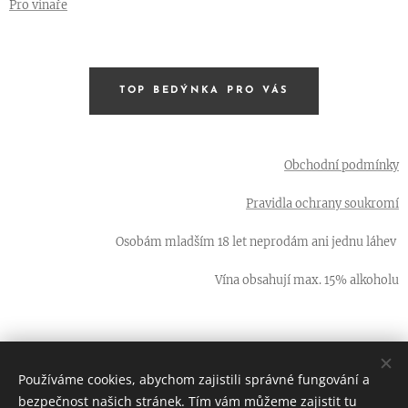
Pro vinaře
TOP BEDÝNKA PRO VÁS
Obchodní podmínky
Pravidla ochrany soukromí
Osobám mladším 18 let neprodám ani jednu láhev
Vína obsahují max. 15% alkoholu
Používáme cookies, abychom zajistili správné fungování a
66 LAHVÍ - ta nejlepší vína od malých vinařů z jižní Moravy
bezpečnost našich stránek. Tím vám můžeme zajistit tu