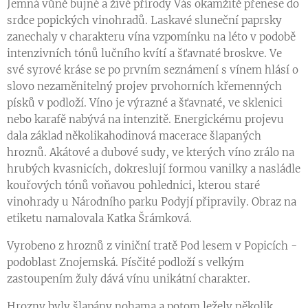
Jemná vůně bujné a živé přírody Vás okamžitě přenese do
srdce popických vinohradů. Laskavé sluneční paprsky
zanechaly v charakteru vína vzpomínku na léto v podobě
intenzivních tónů lučního kvítí a šťavnaté broskve. Ve
své syrové kráse se po prvním seznámení s vínem hlásí o
slovo nezaměnitelný projev prvohorních křemenných
písků v podloží. Víno je výrazné a šťavnaté, ve sklenici
nebo karafě nabývá na intenzitě. Energickému projevu
dala základ několikahodinová macerace šlapaných
hroznů. Akátové a dubové sudy, ve kterých víno zrálo na
hrubých kvasnicích, dokreslují formou vanilky a nasládle
kouřových tónů voňavou pohlednici, kterou staré
vinohrady u Národního parku Podyjí připravily. Obraz na
etiketu namalovala Katka Šrámková.
Vyrobeno z hroznů z viniční tratě Pod lesem v Popicích -
podoblast Znojemská. Písčité podloží s velkým
zastoupením žuly dává vínu unikátní charakter.
Hrozny byly šlapány nohama a potom ležely několik