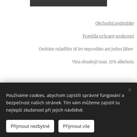
Obchodní podmínky
Pravidla ochrany soukromí
Osobám mladším 18 let neprodám ani jednu láhev
Vína obsahují max. 15% alkoholu
Používáme cookies, abychom zajistili správné fungování a
66 LAHVÍ - ta nejlepší vína od malých vinařů z jižní Moravy
bezpečnost našich stránek. Tím vám můžeme zajistit tu
Cookies
nejlepší zkušenost při jejich návštěvě.
Přijmout nezbytné
Přijmout vše
DO KOŠÍKU