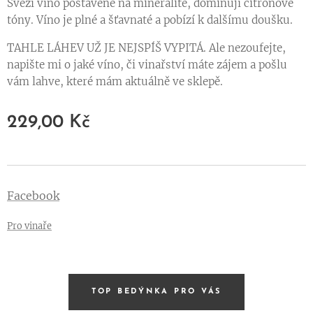
Svěží víno postavené na mineralitě, dominují citronové
tóny. Víno je plné a šťavnaté a pobízí k dalšímu doušku.
TAHLE LÁHEV UŽ JE NEJSPÍŠ VYPITÁ. Ale nezoufejte,
napište mi o jaké víno, či vinařství máte zájem a pošlu
vám lahve, které mám aktuálně ve sklepě.
229,00
Kč
Facebook
Pro vinaře
TOP BEDÝNKA PRO VÁS