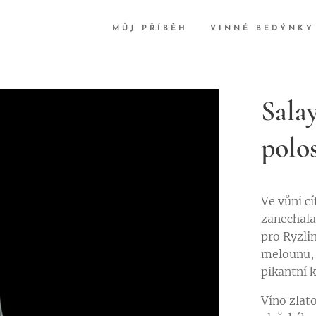
MŮJ PŘÍBĚH
VINNÉ BEDÝNKY
Sala
polo
Ve vůni c
zanechala
pro Ryzlin
melounu, 
pikantní 
Víno zlat