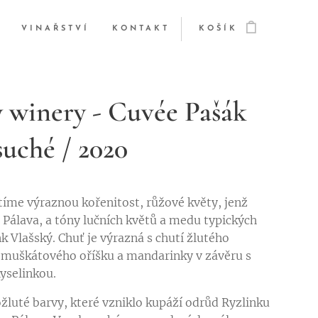
VINAŘSTVÍ
KONTAKT
KOŠÍK
y winery - Cuvée Pašák
suché / 2020
ítíme výraznou kořenitost, růžové květy, jenž
 Pálava, a tóny lučních květů a medu typických
k Vlašský. Chuť je výrazná s chutí žlutého
muškátového oříšku a mandarinky v závěru s
kyselinkou.
ožluté barvy, které vzniklo kupáží odrůd Ryzlinku