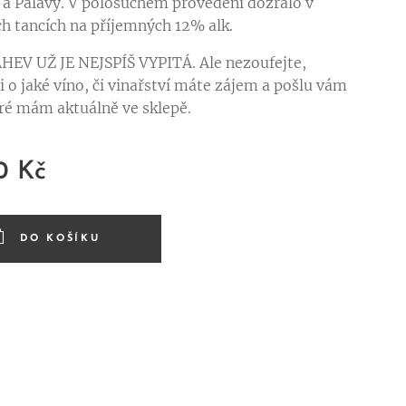
 a Pálavy. V polosuchém provedení dozrálo v
h tancích na příjemných 12% alk.
EV UŽ JE NEJSPÍŠ VYPITÁ. Ale nezoufejte,
i o jaké víno, či vinařství máte zájem a pošlu vám
eré mám aktuálně ve sklepě.
0
Kč
DO KOŠÍKU