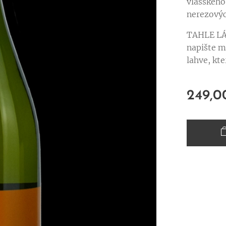
vlašského
nerezovýc
TAHLE LÁH
napište m
lahve, kt
249,0