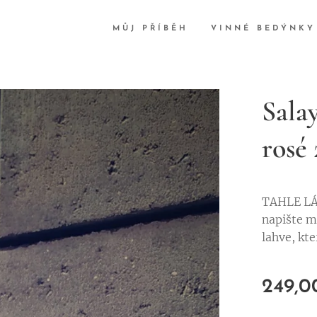
MŮJ PŘÍBĚH
VINNÉ BEDÝNKY
Sala
rosé
TAHLE LÁH
napište m
lahve, kt
249,0