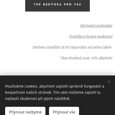
TOP BEDÝNKA PRO VÁS
Obchodní podmínky
Pravidla ochrany soukromí
Osobám mladším 18 let neprodám ani jednu láhev
Vína obsahují max. 15% alkoholu
Používáme cookies, abychom zajistili správné fungování a
66 LAHVÍ - ta nejlepší vína od malých vinařů z jižní Moravy
bezpečnost našich stránek. Tím vám můžeme zajistit tu
Cookies
nejlepší zkušenost při jejich návštěvě.
Přijmout nezbytné
Přijmout vše
DO KOŠÍKU