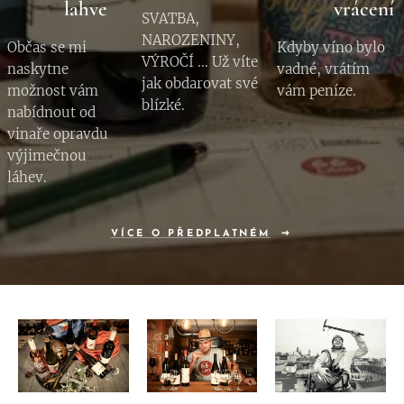
lahve
vrácení
SVATBA,
NAROZENINY,
Občas se mi
Kdyby víno bylo
VÝROČÍ ... Už víte
naskytne
vadné, vrátím
jak obdarovat své
možnost vám
vám peníze.
blízké.
nabídnout od
vinaře opravdu
výjimečnou
láhev.
VÍCE O PŘEDPLATNÉM