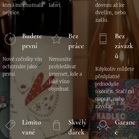
která mi chutnala
lahví.
dovezu až ke
nejvíce.
dveřím, nebo
zašlu.
Budete
Bez
Bez
první
práce
závazk
ů
Nové ročníky vín
Nemusíte
ochutnáte jako
prohledávat
Kdykoliv můžete
první.
internet, kde a
předplatné
jaké víno
jednoduše
objednat.
ukončit. Stačí mi
napsat, nebo
zavolat.
Limito
Skvělý
Garanc
vané
dárek
e