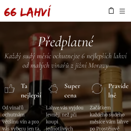
Předplatné
Každý sudý měsíc ochutnejte 6 nejlepších lahví
od malých vinařů z jižní Moravy
Ta
Super
Pravide
nejlepší
cena
lně
Od vinařů
Lahve vás vyjdou
Začátkem
ochutnám
levněji než při
každého sudého
většinu vín a pro
koupi
měsíce vám lahve
vás vyberu jen ta,
jednotlivých
po Prostějově